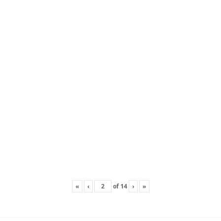
«
‹
of
14
›
»