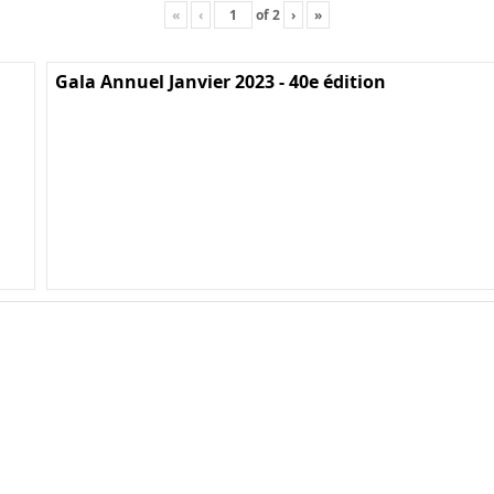
«
‹
of
2
›
»
Gala Annuel Janvier 2023 - 40e édition