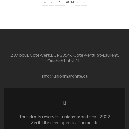
«
‹
of
14
›
»
237 boul. Cote-Vertu, CP33546 Cote-vertu, St-Laurent,
Quebec H4N 3J1
info@unionmaronite.ca
Facebook
link
Tous droits réservés - unionmaronite.ca - 2022
Zerif Lite
developed by
ThemeIsle