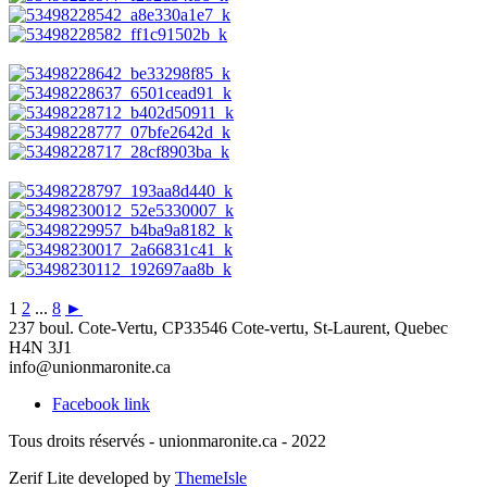
1
2
...
8
►
237 boul. Cote-Vertu, CP33546 Cote-vertu, St-Laurent, Quebec
H4N 3J1
info@unionmaronite.ca
Facebook link
Tous droits réservés - unionmaronite.ca - 2022
Zerif Lite
developed by
ThemeIsle