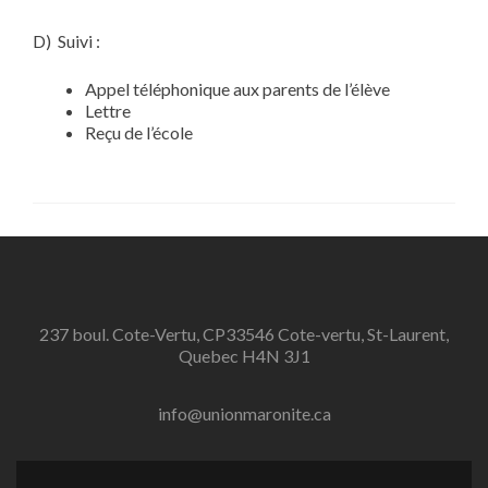
D) Suivi :
Appel téléphonique aux parents de l’élève
Lettre
Reçu de l’école
237 boul. Cote-Vertu, CP33546 Cote-vertu, St-Laurent,
Quebec H4N 3J1
info@unionmaronite.ca