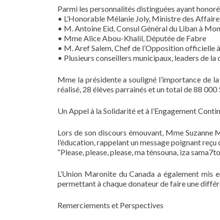
Parmi les personnalités distinguées ayant honoré 
• L’Honorable Mélanie Joly, Ministre des Affair
• M. Antoine Eid, Consul Général du Liban à Mon
• Mme Alice Abou-Khalil, Députée de Fabre
• M. Aref Salem, Chef de l’Opposition officielle à
• Plusieurs conseillers municipaux, leaders de l
Mme la présidente a souligné l’importance de la 
réalisé, 28 élèves parrainés et un total de 88 00
Un Appel à la Solidarité et à l’Engagement Conti
Lors de son discours émouvant, Mme Suzanne Mha
l’éducation, rappelant un message poignant reçu d
“Please, please, please, ma ténsouna, iza sama7to” 
L’Union Maronite du Canada a également mis en
permettant à chaque donateur de faire une différe
Remerciements et Perspectives