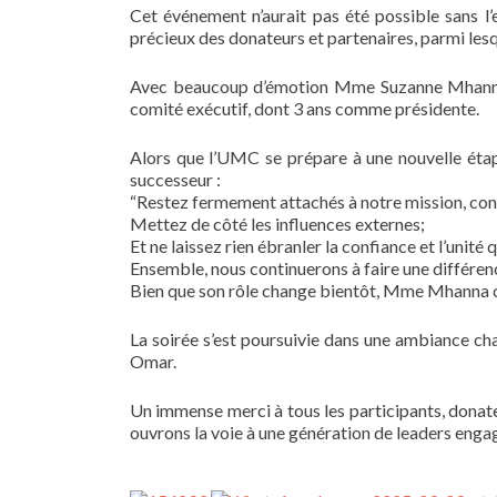
Cet événement n’aurait pas été possible sans 
précieux des donateurs et partenaires, parmi lesq
Avec beaucoup d’émotion Mme Suzanne Mhanna El
comité exécutif, dont 3 ans comme présidente.
Alors que l’UMC se prépare à une nouvelle étap
successeur :
“Restez fermement attachés à notre mission, conce
Mettez de côté les influences externes;
Et ne laissez rien ébranler la confiance et l’unité 
Ensemble, nous continuerons à faire une différenc
Bien que son rôle change bientôt, Mme Mhanna co
La soirée s’est poursuivie dans une ambiance ch
Omar.
Un immense merci à tous les participants, donateu
ouvrons la voie à une génération de leaders enga