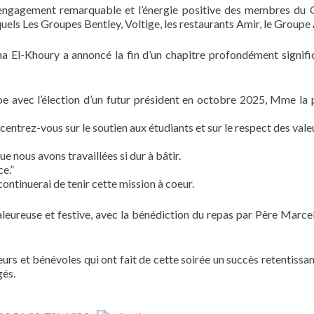
l’engagement remarquable et l’énergie positive des membres du C
uels Les Groupes Bentley, Voltige, les restaurants Amir, le Groupe 
-Khoury a annoncé la fin d’un chapitre profondément significati
e avec l’élection d’un futur président en octobre 2025, Mme la 
ntrez-vous sur le soutien aux étudiants et sur le respect des valeur
que nous avons travaillées si dur à bâtir.
e.”
ntinuerai de tenir cette mission à coeur.
aleureuse et festive, avec la bénédiction du repas par Père Marce
rs et bénévoles qui ont fait de cette soirée un succès retentissan
gés.