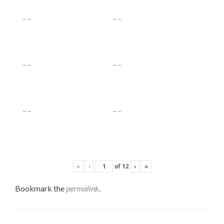
«
‹
of
12
›
»
Bookmark the
permalink
.